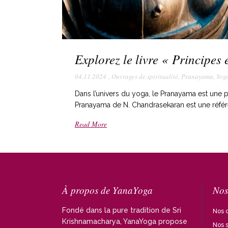
Explorez le livre « Principe
04.11.2024
,
Ouvrages de spiritualité
,
Pranayama
,
Yog
Dans l’univers du yoga, le Pranayama est une pra
Pranayama de N. Chandrasekaran est une référe
Read More
À propos de YanaYoga
Nos
Fondé dans la pure tradition de Sri
Nos c
Krishnamacharya, YanaYoga propose
Nos 