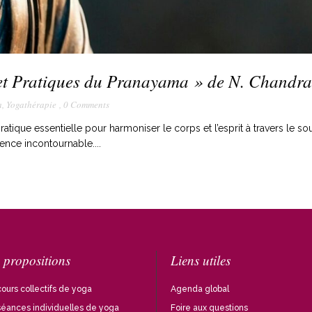
s et Pratiques du Pranayama » de N. Chandra
a
,
Yogathérapie
,
0 Comments
tique essentielle pour harmoniser le corps et l’esprit à travers le souf
nce incontournable....
 propositions
Liens utiles
ours collectifs de yoga
Agenda global
séances individuelles de yoga
Foire aux questions