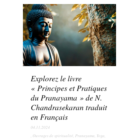
Explorez le livre
« Principes et Pratiques
du Pranayama » de N.
Chandrasekaran traduit
en Français
04.11.2024
,
Ouvrages de spiritualité
,
Pranayama
,
Yoga
,