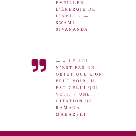
ÉVEILLER
L’ÉNERGIE DE
L’ÂME. » —
SWAMI
SIVANANDA
— « LE SOI
N’EST PAS UN
OBJET QUE L’ON
PEUT VOIR, IL
EST CELUI QUI
VOIT. » UNE
CITATION DE
RAMANA
MAHARSHI