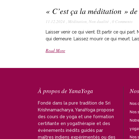
« C’est ça la méditation » de 
11.12.2024
,
Méditation
,
Non dualité
,
0 Comments
Laisser venir ce qui vient. Et partir ce qui pa
qui demeure. Laissez mourir ce qui meurt. Laiss
Read More
À propos de YanaYoga
Nos
Fondé dans la pure tradition de Sri
Nos c
Krishnamacharya, YanaYoga propose
Nos 
des cours de yoga et une formation
Notre
certifiante en yogathérapie et des
yoga
évènements inédits guidés par
maîtres indiens expérimentés ou des
Nos 