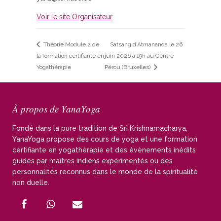
Voir le site Organisateur
Théorie Module 2 de
Satsang d’Atmananda le 26
la formation certifiante en
juin 2026 à 19h au Centre
Yogathérapie
Pérou (Bruxelles)
À propos de YanaYoga
Fondé dans la pure tradition de Sri Krishnamacharya,
YanaYoga propose des cours de yoga et une formation
certifiante en yogathérapie et des évènements inédits
guidés par maîtres indiens expérimentés ou des
personnalités reconnus dans le monde de la spiritualité
non duelle.