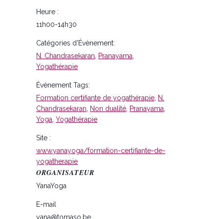
Heure :
11h00-14h30
Catégories d’Évènement:
N. Chandrasekaran
,
Pranayama
,
Yogathérapie
Évènement Tags:
Formation certifiante de yogathérapie
,
N.
Chandrasekaran
,
Non dualité
,
Pranayama
,
Yoga
,
Yogathérapie
Site :
www.yanayoga/formation-certifiante-de-
yogatherapie
ORGANISATEUR
YanaYoga
E-mail
yana@tomaso.be