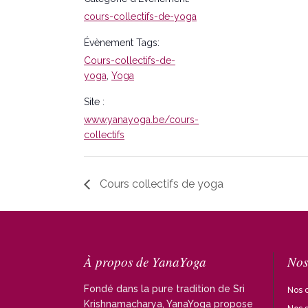
cours-collectifs-de-yoga
Évènement Tags:
Cours-collectifs-de-
yoga
,
Yoga
Site :
www.yanayoga.be/cours-
collectifs
Cours collectifs de yoga
À propos de YanaYoga
Nos
Fondé dans la pure tradition de Sri
Nos c
Krishnamacharya, YanaYoga propose