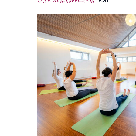
17 juin 2025-19h00
-
20h15
€20