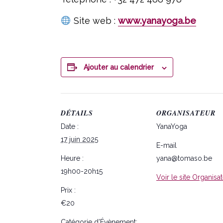
Site web :
www.yanayoga.be
Ajouter au calendrier
DÉTAILS
ORGANISATEUR
Date :
YanaYoga
17 juin 2025
E-mail
Heure :
yana@tomaso.be
19h00-20h15
Voir le site Organisa
Prix :
€20
Catégorie d’Évènement: