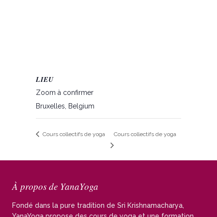
LIEU
Zoom à confirmer
Bruxelles
,
Belgium
Cours collectifs de yoga
Cours collectifs de yoga
À propos de YanaYoga
Fondé dans la pure tradition de Sri Krishnamacharya,
YanaYoga propose des cours de yoga et une formation