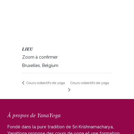
LIEU
Zoom à confirmer
Bruxelles
,
Belgium
Cours collectifs de yoga
Cours collectifs de yoga
À propos de YanaYoga
Fondé dans la pure tradition de Sri Krishnamacharya,
YanaYoga propose des cours de yoga et une formation