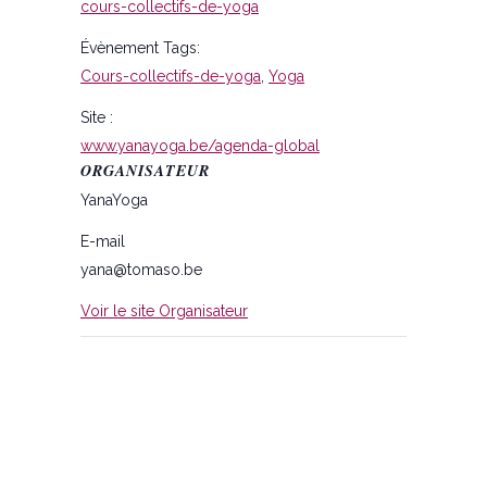
cours-collectifs-de-yoga
Évènement Tags:
Cours-collectifs-de-yoga
,
Yoga
Site :
www.yanayoga.be/agenda-global
ORGANISATEUR
YanaYoga
E-mail
yana@tomaso.be
Voir le site Organisateur