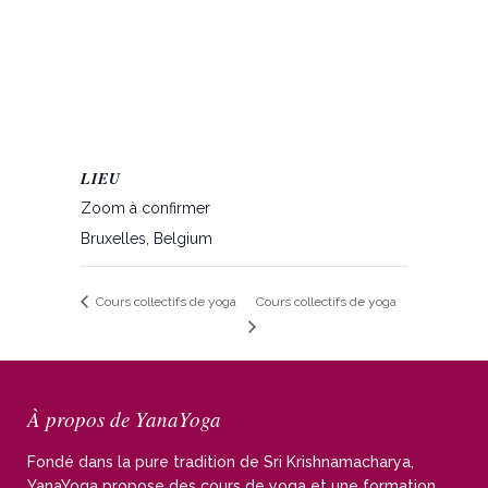
LIEU
Zoom à confirmer
Bruxelles
,
Belgium
Cours collectifs de yoga
Cours collectifs de yoga
À propos de YanaYoga
Fondé dans la pure tradition de Sri Krishnamacharya,
YanaYoga propose des cours de yoga et une formation