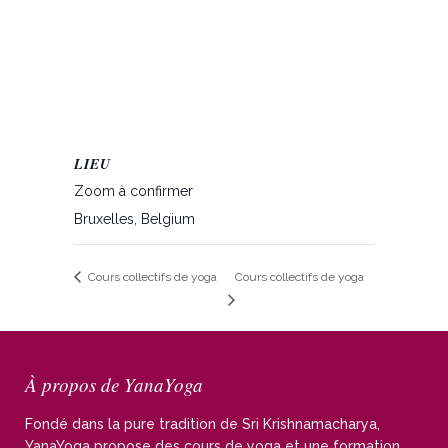
LIEU
Zoom à confirmer
Bruxelles
,
Belgium
Cours collectifs de yoga
Cours collectifs de yoga
À propos de YanaYoga
Fondé dans la pure tradition de Sri Krishnamacharya,
YanaYoga propose des cours de yoga et une formation